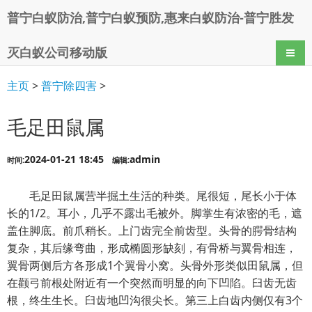
普宁白蚁防治,普宁白蚁预防,惠来白蚁防治-普宁胜发
灭白蚁公司移动版
导航
主页
>
普宁除四害
>
毛足田鼠属
2024-01-21 18:45
admin
时间:
编辑:
毛足田鼠属营半掘土生活的种类。尾很短，尾长小于体
长的1/2。耳小，几乎不露出毛被外。脚掌生有浓密的毛，遮
盖住脚底。前爪稍长。上门齿完全前齿型。头骨的腭骨结构
复杂，其后缘弯曲，形成椭圆形缺刻，有骨桥与翼骨相连，
翼骨两侧后方各形成1个翼骨小窝。头骨外形类似田鼠属，但
在颧弓前根处附近有一个突然而明显的向下凹陷。臼齿无齿
根，终生生长。臼齿地凹沟很尖长。第三上白齿内侧仅有3个