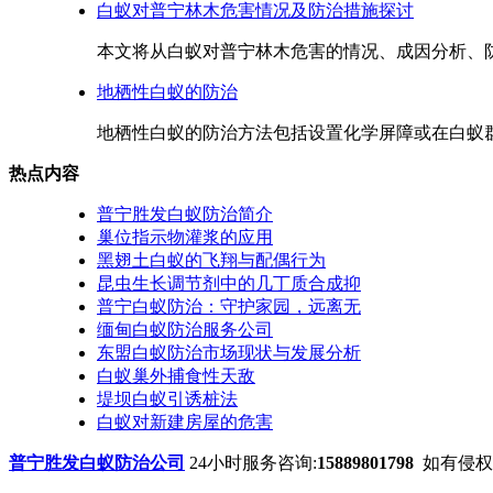
白蚁对普宁林木危害情况及防治措施探讨
本文将从白蚁对普宁林木危害的情况、成因分析、防
地栖性白蚁的防治
地栖性白蚁的防治方法包括设置化学屏障或在白蚁群
热点内容
普宁胜发白蚁防治简介
巢位指示物灌浆的应用
黑翅土白蚁的飞翔与配偶行为
昆虫生长调节剂中的几丁质合成抑
普宁白蚁防治：守护家园，远离无
缅甸白蚁防治服务公司
东盟白蚁防治市场现状与发展分析
白蚁巢外捕食性天敌
堤坝白蚁引诱桩法
白蚁对新建房屋的危害
普宁胜发白蚁防治公司
24小时服务咨询:
15889801798
如有侵权，