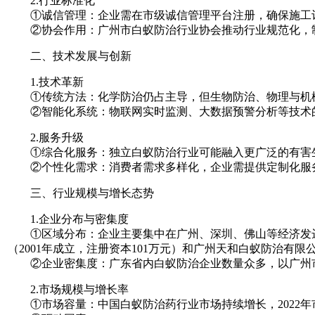
2.行业标准化
①诚信管理：企业需在市级诚信管理平台注册，确保施工记
②协会作用：广州市白蚁防治行业协会推动行业规范化，制
二、技术发展与创新
1.技术革新
①传统方法：化学防治仍占主导，但生物防治、物理与机械
②智能化系统：物联网实时监测、大数据预警分析等技术的
2.服务升级
①综合化服务：独立白蚁防治行业可能融入更广泛的有害生
②个性化需求：消费者需求多样化，企业需提供定制化服务
三、行业规模与增长态势
1.企业分布与密集度
①区域分布：企业主要集中在广州、深圳、佛山等经济发达
（2001年成立，注册资本101万元）和广州天和白蚁防治有限公
②企业密集度：广东省内白蚁防治企业数量众多，以广州市
2.市场规模与增长率
①市场容量：中国白蚁防治药行业市场持续增长，2022年市场规